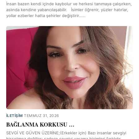
İnsan bazen kendi içinde kaybolur ve herkesi tanımaya çalışırken,
aslında kendine yabancılaşabilir. İsimler öğrenir, yüzler hatırlar,
yollar ezberler hatta şehirler değiştirir……
İLETIŞIM
·
TEMMUZ 31, 2026
BAĞLANMA KORKUSU …
SEVGİ VE GÜVEN ÜZERİNE;(Erkekler için) Bazı insanlar sevgiyi
hissetmez değiller; sadece sevgiyi yaşama biçimleri farklıdır.