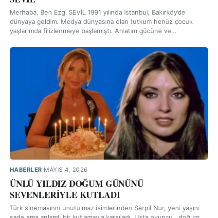
Merhaba, Ben Ezgi SEVİL 1991 yılında İstanbul, Bakırköy’de
dünyaya geldim. Medya dünyasına olan tutkum henüz çocuk
yaşlarımda filizlenmeye başlamıştı. Anlatım gücüne ve…
HABERLER
·
MAYIS 4, 2026
ÜNLÜ YILDIZ DOĞUM GÜNÜNÜ
SEVENLERİYLE KUTLADI
Türk sinemasının unutulmaz isimlerinden Serpil Nur, yeni yaşını
sade ama anlamlı bir kutlamayla karşıladı. Usta oyuncu , doğum