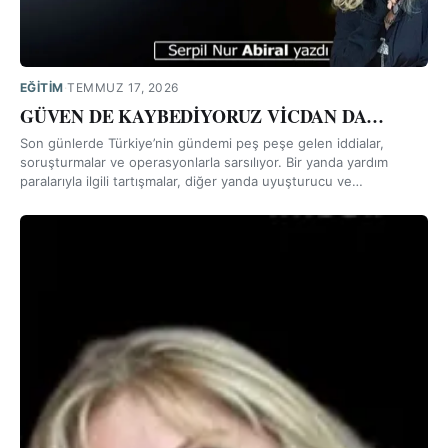
EĞİTİM
·
TEMMUZ 17, 2026
GÜVEN DE KAYBEDİYORUZ VİCDAN DA…
Son günlerde Türkiye’nin gündemi peş peşe gelen iddialar,
soruşturmalar ve operasyonlarla sarsılıyor. Bir yanda yardım
paralarıyla ilgili tartışmalar, diğer yanda uyuşturucu ve…