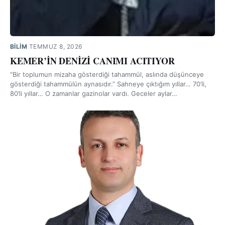
BILIM
·
TEMMUZ 8, 2026
KEMER’İN DENİZİ CANIMI ACITIYOR
“Bir toplumun mizaha gösterdiği tahammül, aslında düşünceye
gösterdiği tahammülün aynasıdır.” Sahneye çıktığım yıllar… 70’li,
80’li yıllar… O zamanlar gazinolar vardı. Geceler aylar…