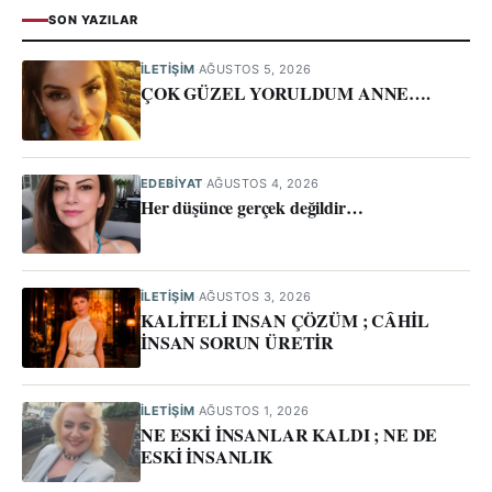
SON YAZILAR
İLETIŞIM
·
AĞUSTOS 5, 2026
ÇOK GÜZEL YORULDUM ANNE….
EDEBİYAT
·
AĞUSTOS 4, 2026
Her düşünce gerçek değildir…
İLETIŞIM
·
AĞUSTOS 3, 2026
KALİTELİ INSAN ÇÖZÜM ; CÂHİL
İNSAN SORUN ÜRETİR
İLETIŞIM
·
AĞUSTOS 1, 2026
NE ESKİ İNSANLAR KALDI ; NE DE
ESKİ İNSANLIK