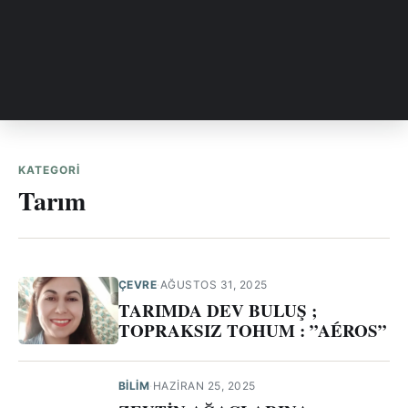
KATEGORI
Tarım
ÇEVRE
·
AĞUSTOS 31, 2025
TARIMDA DEV BULUŞ ;
TOPRAKSIZ TOHUM : ”AÉROS”
BILIM
·
HAZIRAN 25, 2025