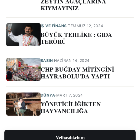
ZEYTİN AĞAÇLARINA
KIYMAYINIZ
İŞ VE FİNANS
·
TEMMUZ 12, 2024
BÜYÜK TEHLİKE : GIDA
TERÖRÜ
BASIN
·
HAZIRAN 14, 2024
CHP BUĞDAY MİTİNGİNİ
HAYRABOLU’DA YAPTI
DÜNYA
·
MART 7, 2024
YÖNETİCİLİĞİKTEN
HAYVANCILIĞA
Velhasılıkelam