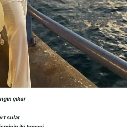
ngın çıkar
rt sular
sminin iki hecesi