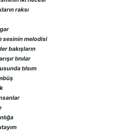
kların raksı
zgar
 sesinin melodisi
er bakışların
ışır tınılar
usunda tılsım
mbüş
k
insanlar
e
nlığa
utayım