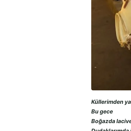
Küllerimden ya
Bu gece
Boğazda lacive
Dudaklarımda i