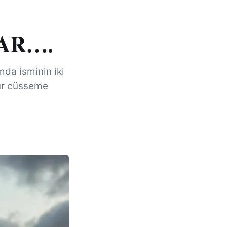
AR….
da isminin iki
rur cüsseme