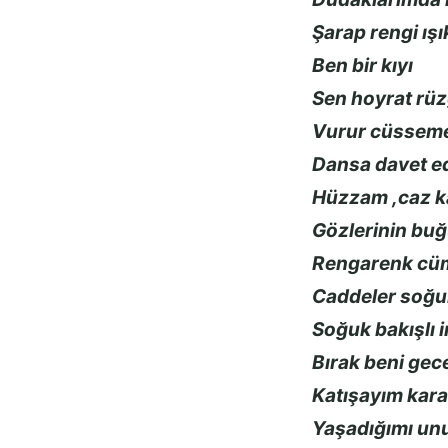
Şarap rengi ışı
Ben bir kıyı
Sen hoyrat rü
Vurur cüsseme
Dansa davet ed
Hüzzam ,caz kar
Gözlerinin buğ
Rengarenk cü
Caddeler soğu
Soğuk bakışlı 
Bırak beni gec
Katışayım kara
Yaşadığımı un