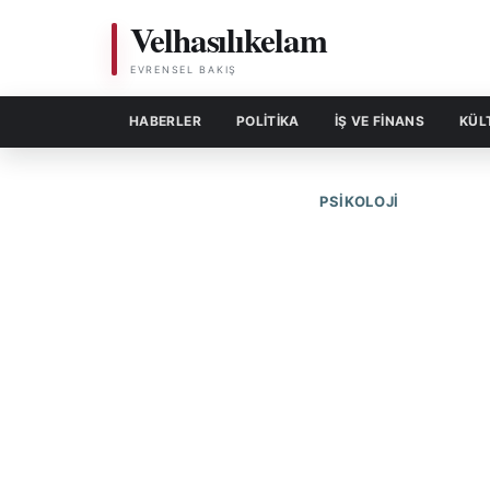
Velhasılıkelam
EVRENSEL BAKIŞ
HABERLER
POLITIKA
İŞ VE FİNANS
KÜL
PSIKOLOJI