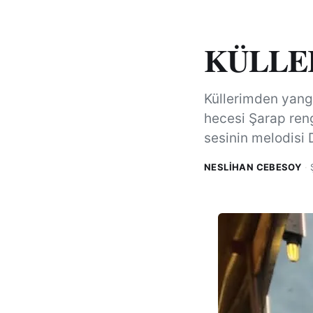
KÜLLE
Küllerimden yangı
hecesi Şarap reng
sesinin melodisi
NESLIHAN CEBESOY
·