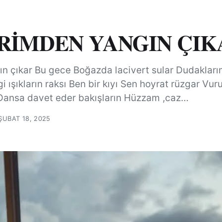
RİMDEN YANGIN ÇIK
n çıkar Bu gece Boğazda lacivert sular Dudaklarım
i ışıkların raksı Ben bir kıyı Sen hoyrat rüzgar Vu
 Dansa davet eder bakışların Hüzzam ,caz…
ŞUBAT 18, 2025