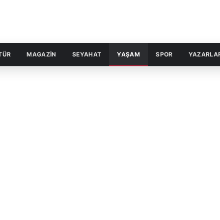
TÜR
MAGAZİN
SEYAHAT
YAŞAM
SPOR
YAZARLA