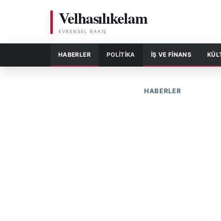
Velhasılıkelam
EVRENSEL BAKIŞ
HABERLER
POLITIKA
İŞ VE FİNANS
KÜL
HABERLER