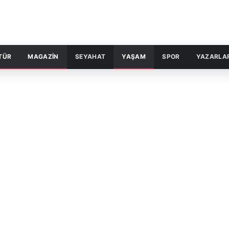
TÜR
MAGAZİN
SEYAHAT
YAŞAM
SPOR
YAZARLA