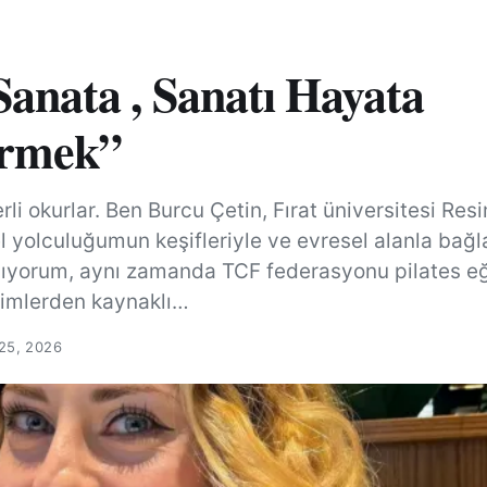
 Sanata , Sanatı Hayata
ürmek”
li okurlar. Ben Burcu Çetin, Fırat üniversitesi Res
yolculuğumun keşifleriyle ve evresel alanla bağla
pıyorum, aynı zamanda TCF federasyonu pilates e
imlerden kaynaklı…
25, 2026