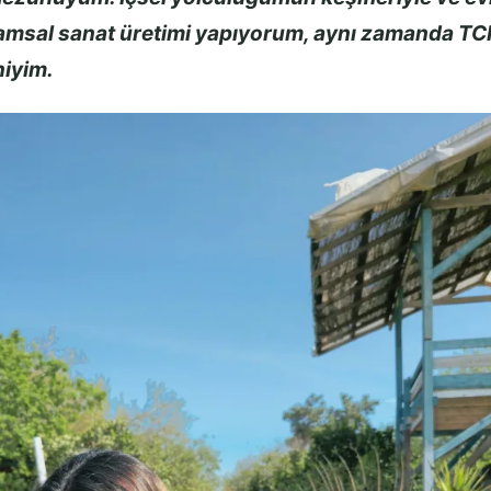
ramsal sanat üretimi yapıyorum, aynı zamanda T
niyim.