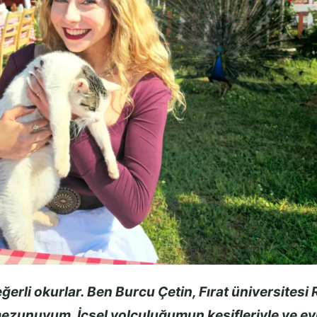
erli okurlar. Ben Burcu Çetin, Fırat üniversitesi 
ezunuyum. İçsel yolculuğumun keşifleriyle ve evr