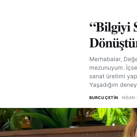
“Bilgiyi
Dönüşt
Merhabalar, Değer
mezunuyum. İçsel 
sanat üretimi ya
Yaşadığım deney
BURCU ÇETİN
·
NISAN 