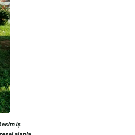
Resim iş
esel alanla