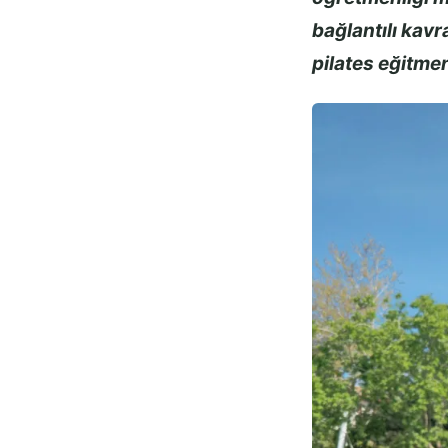
bağlantılı kav
pilates eğitme