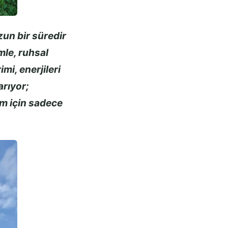
zun bir süredir
le, ruhsal
mi, enerjileri
arıyor;
m için sadece