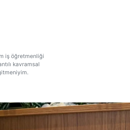
im iş öğretmenliği
ntılı kavramsal
ğitmeniyim.