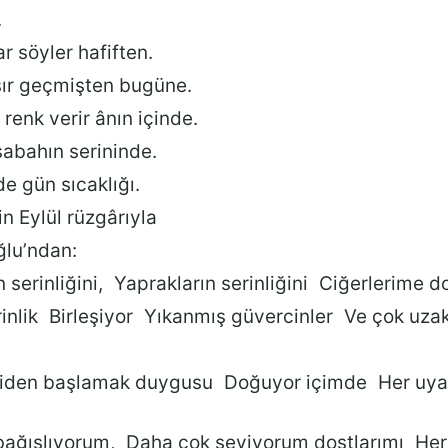
.
lar söyler hafiften.
şır geçmişten bugüne.
 renk verir ânın içinde.
abahın serininde.
e gün sıcaklığı.
rin Eylül rüzgârıyla
lu’ndan:
n serinliğini, Yaprakların serinliğini Ciğerlerime 
rinlik Birleşiyor Yıkanmış güvercinler Ve çok uzak
iden başlamak duygusu Doğuyor içimde Her uya
ağışlıyorum, Daha çok seviyorum dostlarımı Her