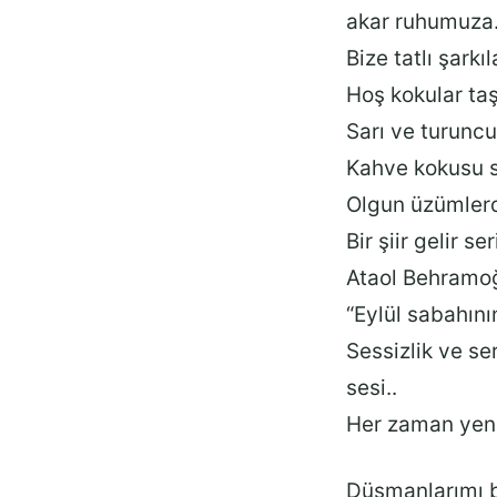
akar ruhumuza
Bize tatlı şarkı
Hoş kokular ta
Sarı ve turuncu
Kahve kokusu s
Olgun üzümlerd
Bir şiir gelir se
Ataol Behramoğ
“Eylül sabahını
Sessizlik ve se
sesi..
Her zaman yen
Düşmanlarımı b