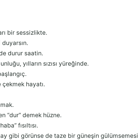
rı bir sessizlikte.
 duyarsın.
e durur saatin.
nluğu, yılların sızısı yüreğinde.
başlangıç.
 çekmek hayatı.
amak.
en “dur” demek hüzne.
aba” fısıltısı.
 ay gibi görünse de taze bir güneşin gülümsemesi gib