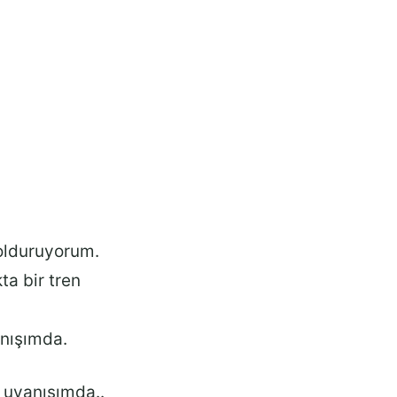
dolduruyorum.
ta bir tren
nışımda.
 uyanışımda..