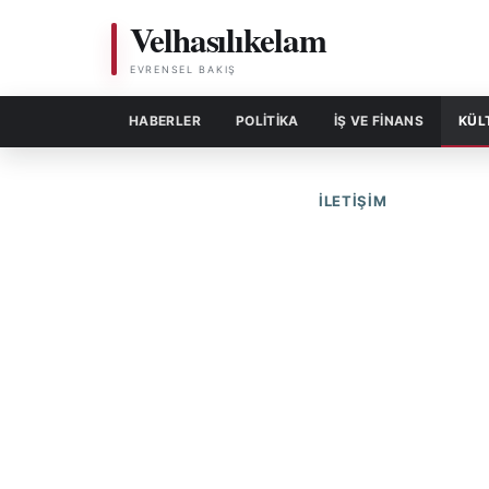
Velhasılıkelam
EVRENSEL BAKIŞ
HABERLER
POLITIKA
İŞ VE FİNANS
KÜL
İLETIŞIM