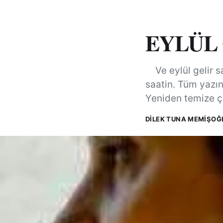
EYLÜL
Ve eylül gelir sa
saatin. Tüm yazın
Yeniden temize ç
DILEK TUNA MEMİŞOĞ