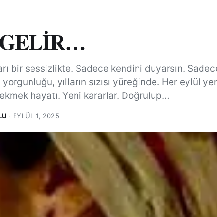
 GELİR…
rı bir sessizlikte. Sadece kendini duyarsın. Sade
 yorgunluğu, yılların sızısı yüreğinde. Her eylül ye
ekmek hayatı. Yeni kararlar. Doğrulup…
LU
·
EYLÜL 1, 2025