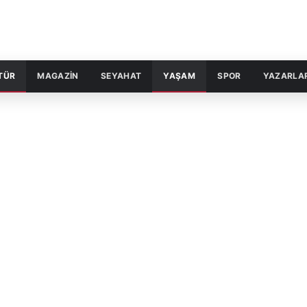
TÜR
MAGAZİN
SEYAHAT
YAŞAM
SPOR
YAZARLA