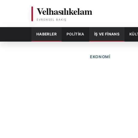
Velhasılıkelam
EVRENSEL BAKIŞ
HABERLER
POLITIKA
İŞ VE FİNANS
KÜL
EKONOMİ