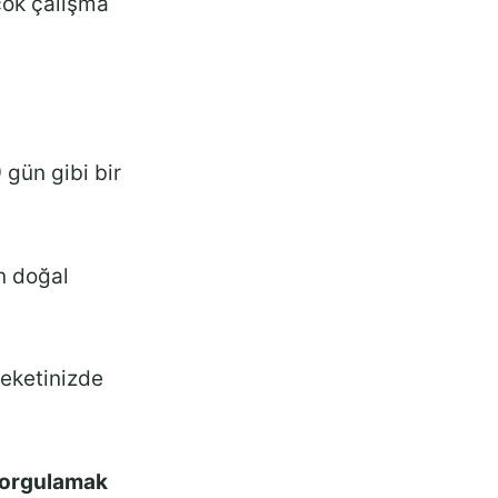
çok çalışma
9 gün gibi bir
n doğal
leketinizde
 sorgulamak