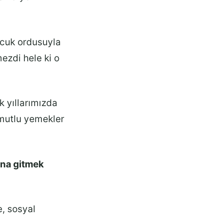
ocuk ordusuyla
ezdi hele ki o
 yıllarımızda
 mutlu yemekler
ına gitmek
e, sosyal