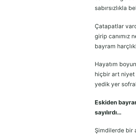
sabırsızlıkla b
Çatapatlar var
girip canımız n
bayram harçlıkl
Hayatım boyunc
hiçbir art niy
yedik yer sofr
Eskiden bayram
sayılırdı…
Şimdilerde bir 