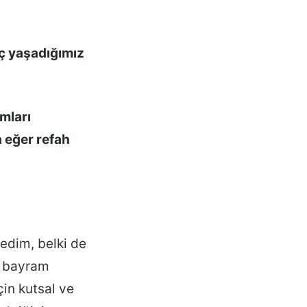
ç yaşadığımız
mları
 eğer refah
medim, belki de
e bayram
in kutsal ve