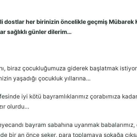
i dostlar her birinizin öncelikle geçmiş Mübarek
ar sağlıklı günler dilerim…
ını, biraz çocukluğumuza giderek başlatmak istiyo
izin yaşadığı çocukluk yıllarına…
fesinde iyi kötü bayramlıklarımız çorabımıza kada
ır olurdu…
eyecandı bayram sabahına uyanmak babalarımız, 
de bir an önce şeker, para toplamaya sokağa çıks