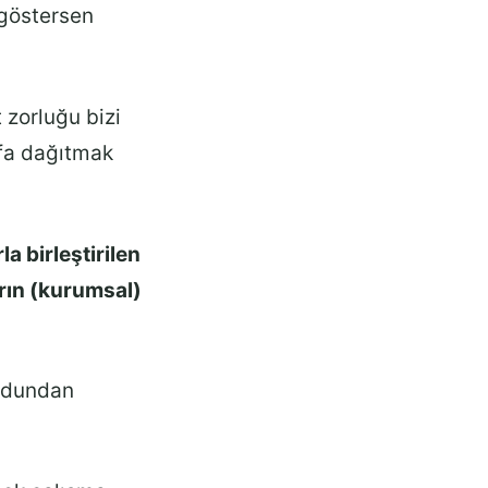
göstersen
 zorluğu bizi
afa dağıtmak
a birleştirilen
rın (kurumsal)
modundan