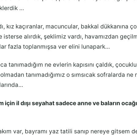
eklerdik …
dı, kız kaçıranlar, macuncular, bakkal dükkanına ç
e isterse alırdık, şeklimiz vardı, havamızdan geçilm
ar fazla toplanmışsa ver elini lunapark…
a tanımadığım ne evlerin kapısını çaldık, çocukluk
et olmadan tanımadığımız o sımsıcak sofralarda ne
alarında…
 için il dışı seyahat sadece anne ve baların ocağ
akım var, bayramı yaz tatili sanıp nereye gitsem d