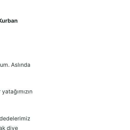
 Kurban
rum. Aslında
r yatağımızın
dedelerimiz
ak diye