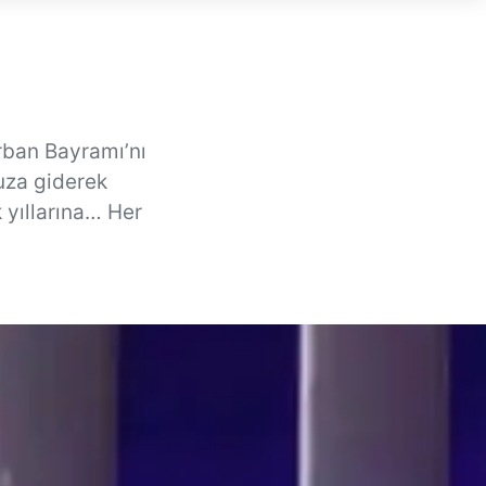
rban Bayramı’nı
muza giderek
 yıllarına… Her