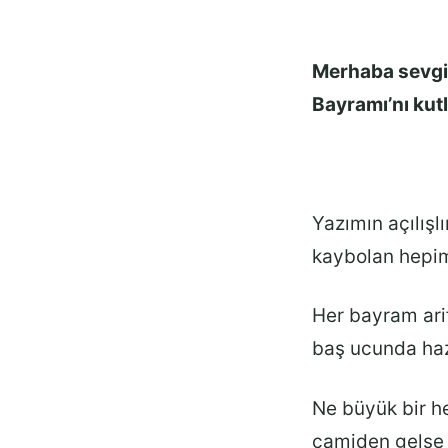
Merhaba sevgil
Bayramı’nı kutl
Yazımın açılışl
kaybolan hepim
Her bayram ari
baş ucunda haz
Ne büyük bir h
camiden gelse 