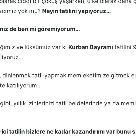
olarak ciddi bir çöküş yaşarken, ülke olarak daha 
yacımız yok mu?
Neyin tatilini yapıyoruz…
iniz de ben mi göremiyorum…
lığımız ve lüksümüz var ki
Kurban Bayramı
tatilini 
liyoruz…
i, dinlenmek tatil yapmak memleketimize gitmek e
tte katılıyorum…
ibi, yıllık izinlerinizi tatil beldelerinde ya da mem
ci tatilin bizlere ne kadar kazandırımı var bunu