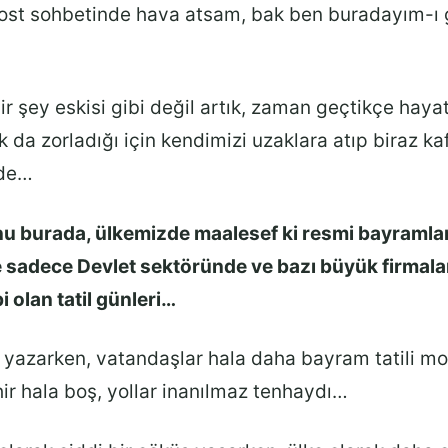
st sohbetinde hava atsam, bak ben buradayım-ı 
bir şey eskisi gibi değil artık, zaman geçtikçe hayat
ak da zorladığı için kendimizi uzaklara atıp biraz k
 de…
nu burada, ülkemizde maalesef ki resmi bayramlarl
 sadece Devlet sektöründe ve bazı büyük firmala
i olan tatil günleri…
rı yazarken, vatandaşlar hala daha bayram tatili 
ir hala boş, yollar inanılmaz tenhaydı…