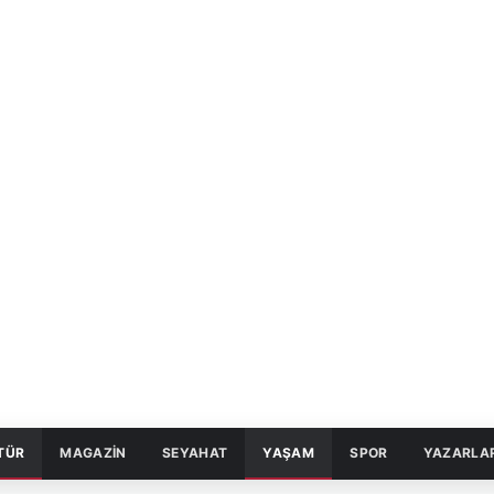
TÜR
MAGAZİN
SEYAHAT
YAŞAM
SPOR
YAZARLA