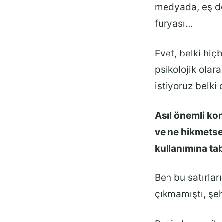
medyada, eş do
furyası…
Evet, belki hiç
psikolojik olar
istiyoruz belki
Asıl önemli ko
ve ne hikmetse
kullanımına tab
Ben bu satırla
çıkmamıştı, şeh