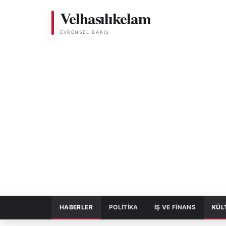
Velhasılıkelam
EVRENSEL BAKIŞ
HABERLER
POLITIKA
İŞ VE FİNANS
KÜL