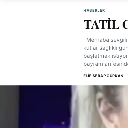
HABERLER
TATİL 
Merhaba sevgili 
kutlar sağlıklı g
başlatmak istiyo
bayram arifesin
ELIF SERAP GÜRKAN
·