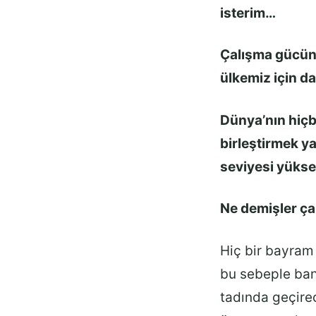
isterim…
Çalışma gücünü
ülkemiz için d
Dünya’nın hiçb
birleştirmek y
seviyesi yükse
Ne demişler ça
Hiç bir bayram 
bu sebeple ban
tadında geçire