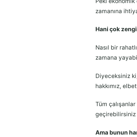
Peki ekonomik 
zamanına ihti
Hani çok zeng
Nasıl bir rahat
zamana yayabi
Diyeceksiniz k
hakkımız, elbe
Tüm çalışanlar g
geçirebilirsiniz
Ama bunun hari