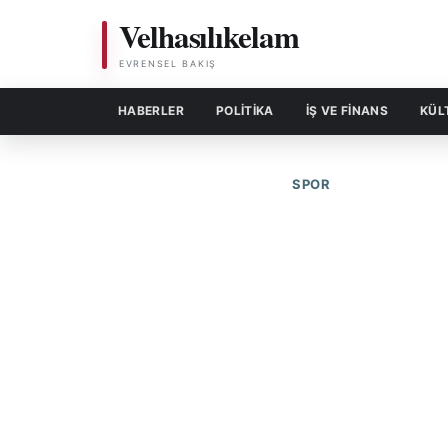
Velhasılıkelam
EVRENSEL BAKIŞ
HABERLER
POLITIKA
İŞ VE FİNANS
KÜL
SPOR