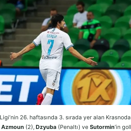
igi’nin 26. haftasında 3. sırada yer alan Krasnoda
n
Azmoun
(2),
Dzyuba
(Penaltı) ve
Sutormin
‘in go