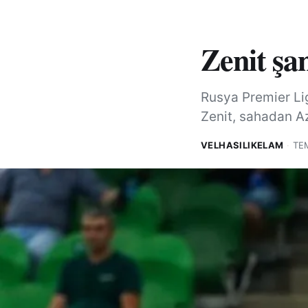
Zenit şa
Rusya Premier Lig
Zenit, sahadan Az
VELHASILIKELAM
·
TE