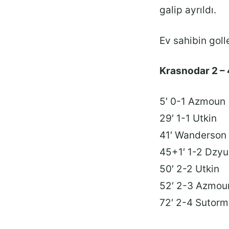
galip ayrıldı.
Ev sahibin goll
Krasnodar 2 – 
5′ 0-1 Azmoun
29′ 1-1 Utkin
41′ Wanderson –
45+1′ 1-2 Dzy
50′ 2-2 Utkin
52′ 2-3 Azmou
72′ 2-4 Sutorm