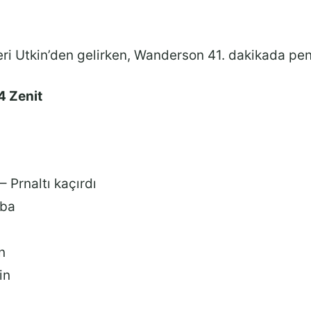
eri Utkin’den gelirken, Wanderson 41. dakikada pena
4 Zenit
 Prnaltı kaçırdı
uba
n
in