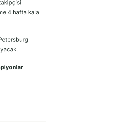
takipçisi
me 4 hafta kala
Petersburg
ayacak.
piyonlar