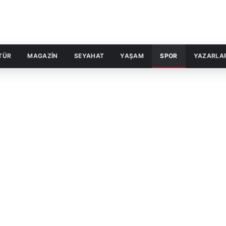
TÜR
MAGAZİN
SEYAHAT
YAŞAM
SPOR
YAZARLA