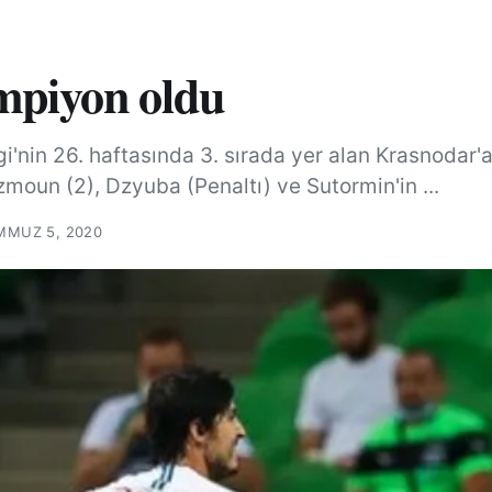
mpiyon oldu
i'nin 26. haftasında 3. sırada yer alan Krasnodar'
moun (2), Dzyuba (Penaltı) ve Sutormin'in ...
MMUZ 5, 2020